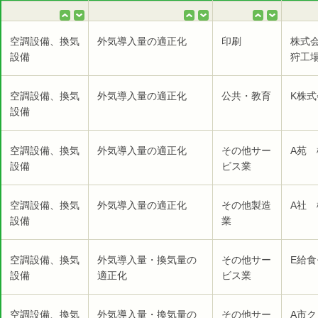
空調設備、換気
外気導入量の適正化
印刷
株式
設備
狩工
空調設備、換気
外気導入量の適正化
公共・教育
K株
設備
空調設備、換気
外気導入量の適正化
その他サー
A苑 
設備
ビス業
空調設備、換気
外気導入量の適正化
その他製造
A社 
設備
業
空調設備、換気
外気導入量・換気量の
その他サー
E給食
設備
適正化
ビス業
空調設備、換気
外気導入量・換気量の
その他サー
A市ク