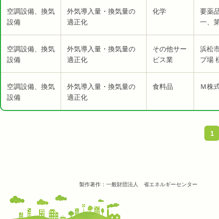
空調設備、換気
外気導入量・換気量の
化学
要薬
設備
適正化
一、第
空調設備、換気
外気導入量・換気量の
その他サー
浜松
設備
適正化
ビス業
プ場 
空調設備、換気
外気導入量・換気量の
食料品
Ｍ株式
設備
適正化
1
製作著作：一般財団法人 省エネルギーセンター