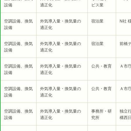
設備
適正化
ビス業
空調設備、換気
外気導入量・換気量の
宿泊業
N社 
設備
適正化
空調設備、換気
外気導入量・換気量の
宿泊業
前橋テ
設備
適正化
空調設備、換気
外気導入量・換気量の
公共・教育
Ａ市庁
設備
適正化
空調設備、換気
外気導入量・換気量の
公共・教育
Ａ市庁
設備
適正化
空調設備、換気
外気導入量・換気量の
事務所・研
独立
設備
適正化
究所
構西日