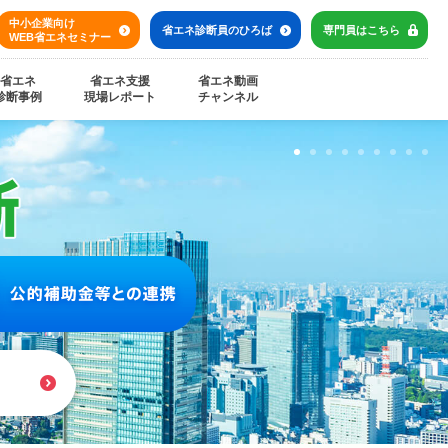
中小企業向け
省エネ診断員の
ひろば
専門員は
こちら
WEB省エネセミナー
省エネ
省エネ支援
省エネ動画
診断事例
現場レポート
チャンネル