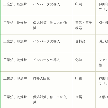
工業炉、乾燥炉
インバータの導入
印刷
神田
フリン
工業炉、乾燥炉
保温対策、熱ロスの低
電気・電子
K社 
減
機器
工業炉、乾燥炉
インバータの導入
食料品
S社 
工業炉、乾燥炉
インバータの導入
化学
ファ
様
工業炉、乾燥炉
排熱の回収
印刷
神田
フリン
工業炉、乾燥炉
保温対策、熱ロスの低
金属
Ａ鋼板
減