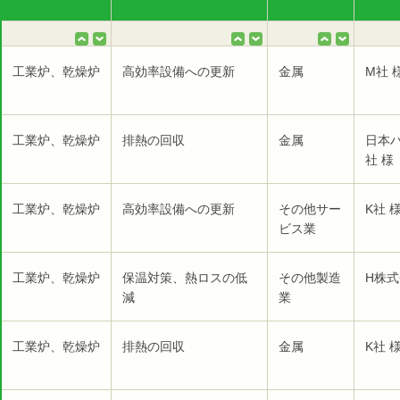
工業炉、乾燥炉
高効率設備への更新
金属
M社 
工業炉、乾燥炉
排熱の回収
金属
日本
社 様
工業炉、乾燥炉
高効率設備への更新
その他サー
K社 
ビス業
工業炉、乾燥炉
保温対策、熱ロスの低
その他製造
H株式
減
業
工業炉、乾燥炉
排熱の回収
金属
K社 