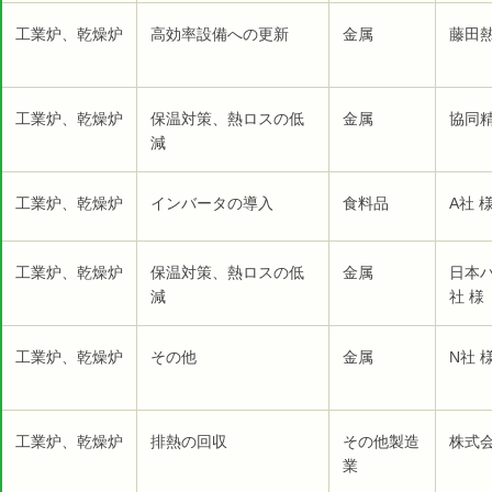
工業炉、乾燥炉
高効率設備への更新
金属
藤田
工業炉、乾燥炉
保温対策、熱ロスの低
金属
協同精
減
工業炉、乾燥炉
インバータの導入
食料品
A社 
工業炉、乾燥炉
保温対策、熱ロスの低
金属
日本
減
社 様
工業炉、乾燥炉
その他
金属
N社 
工業炉、乾燥炉
排熱の回収
その他製造
株式
業