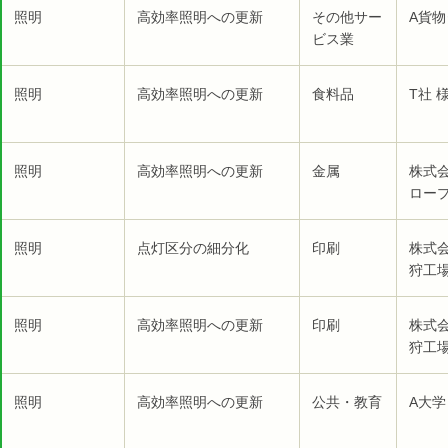
照明
高効率照明への更新
その他サー
A貨物
ビス業
照明
高効率照明への更新
食料品
T社 
照明
高効率照明への更新
金属
株式
ロープ
照明
点灯区分の細分化
印刷
株式
狩工
照明
高効率照明への更新
印刷
株式
狩工
照明
高効率照明への更新
公共・教育
A大学