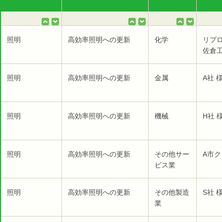
照明
高効率照明への更新
化学
リプ
佐倉工
照明
高効率照明への更新
金属
A社 
照明
高効率照明への更新
機械
H社 
照明
高効率照明への更新
その他サー
A市ク
ビス業
照明
高効率照明への更新
その他製造
S社 
業