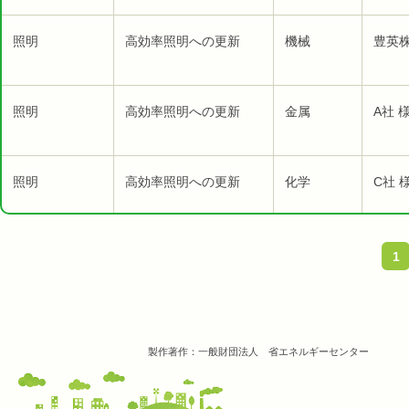
照明
高効率照明への更新
機械
豊英株
照明
高効率照明への更新
金属
A社 
照明
高効率照明への更新
化学
C社 
1
製作著作：一般財団法人 省エネルギーセンター