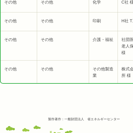
その他
その他
化学
C社 
その他
その他
印刷
H社 
その他
その他
介護・福祉
社団
老人
様
その他
その他
その他製造
株式
業
所 様
製作著作：一般財団法人 省エネルギーセンター