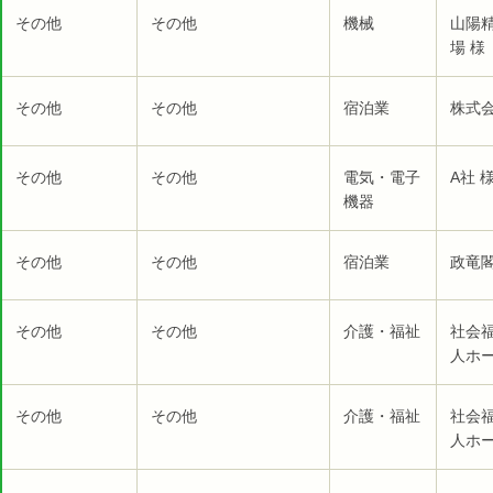
その他
その他
機械
山陽
場 様
その他
その他
宿泊業
株式
その他
その他
電気・電子
A社 
機器
その他
その他
宿泊業
政竜閣
その他
その他
介護・福祉
社会
人ホー
その他
その他
介護・福祉
社会
人ホー