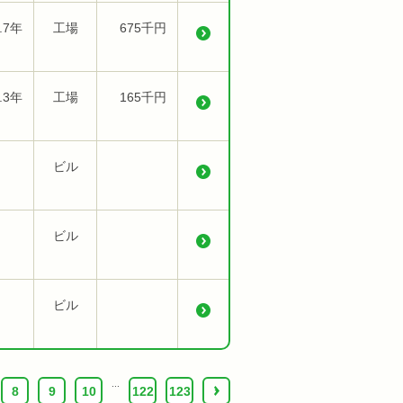
.7年
工場
675千円
.3年
工場
165千円
ビル
ビル
ビル
...
8
9
10
122
123
›