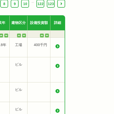
...
8
9
10
122
123
›
収年
建物区分
設備投資額
詳細
.8年
工場
400千円
ビル
ビル
ビル