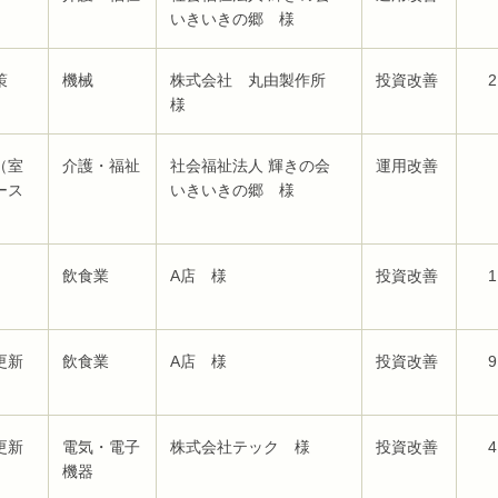
いきいきの郷 様
策
機械
株式会社 丸由製作所
投資改善
2
様
（室
介護・福祉
社会福祉法人 輝きの会
運用改善
ース
いきいきの郷 様
飲食業
A店 様
投資改善
1
更新
飲食業
A店 様
投資改善
9
更新
電気・電子
株式会社テック 様
投資改善
4
機器