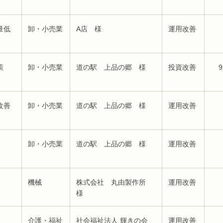
量低
卸・小売業
A店 様
運用改善
策
卸・小売業
道の駅 上品の郷 様
投資改善
9
改善
卸・小売業
道の駅 上品の郷 様
運用改善
卸・小売業
道の駅 上品の郷 様
運用改善
機械
株式会社 丸由製作所
運用改善
様
介護・福祉
社会福祉法人 輝きの会
運用改善