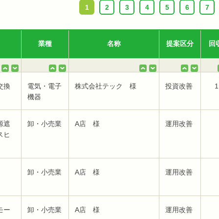
1
2
3
4
5
6
7
業種
名称
提案区分
回
交換
電気・電子
株式会社テック 様
投資改善
1
機器
源遮
卸・小売業
A店 様
運用改善
スヒ
卸・小売業
A店 様
運用改善
モー
卸・小売業
A店 様
運用改善