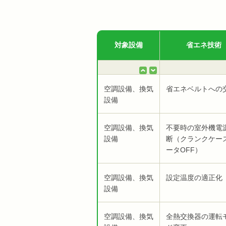
対象設備
省エネ技術
空調設備、換気
省エネベルトへの
設備
空調設備、換気
不要時の室外機電
設備
断（クランクケー
ータOFF）
空調設備、換気
設定温度の適正化
設備
空調設備、換気
全熱交換器の運転