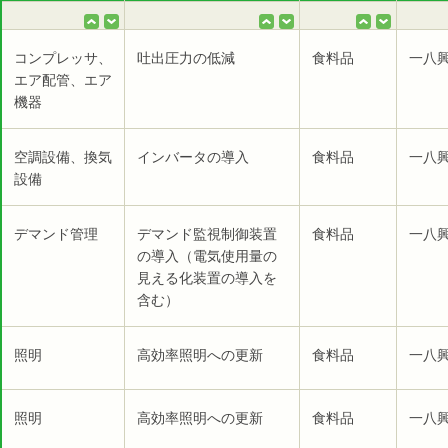
コンプレッサ、
吐出圧力の低減
食料品
一八
エア配管、エア
機器
空調設備、換気
インバータの導入
食料品
一八
設備
デマンド管理
デマンド監視制御装置
食料品
一八
の導入（電気使用量の
見える化装置の導入を
含む）
照明
高効率照明への更新
食料品
一八
照明
高効率照明への更新
食料品
一八