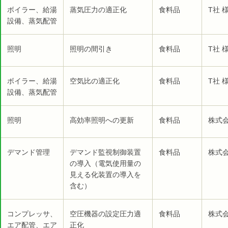
ボイラー、給湯
蒸気圧力の適正化
食料品
T社 
設備、蒸気配管
照明
照明の間引き
食料品
T社 
ボイラー、給湯
空気比の適正化
食料品
T社 
設備、蒸気配管
照明
高効率照明への更新
食料品
株式会
デマンド管理
デマンド監視制御装置
食料品
株式会
の導入（電気使用量の
見える化装置の導入を
含む）
コンプレッサ、
空圧機器の設定圧力適
食料品
株式会
エア配管、エア
正化