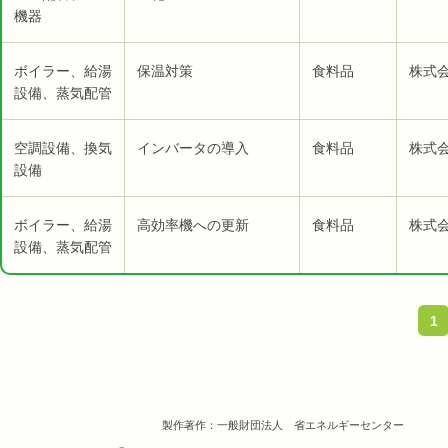
機器
ボイラー、給湯
保温対策
食料品
株式会
設備、蒸気配管
空調設備、換気
インバータの導入
食料品
株式会
設備
ボイラー、給湯
高効率機への更新
食料品
株式会
設備、蒸気配管
1
製作著作：一般財団法人 省エネルギーセンター