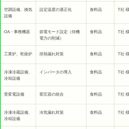
空調設備、換気
設定温度の適正化
食料品
T社 
設備
OA・事務機器
節電モード設定（待機
食料品
T社 
電力の削減）
工業炉、乾燥炉
排熱漏れ対策
食料品
T社 
冷凍冷蔵設備、
インバータの導入
食料品
T社 
冷却設備
受変電設備
変圧器の統合
食料品
T社 
冷凍冷蔵設備、
冷気漏れ対策
食料品
T社 
冷却設備