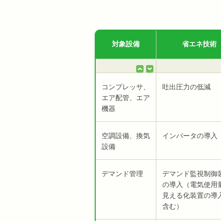
対象設備
省エネ技術
コンプレッサ、
吐出圧力の低減
エア配管、エア
機器
空調設備、換気
インバータの導入
設備
デマンド管理
デマンド監視制御
の導入（電気使用
見える化装置の導
含む）