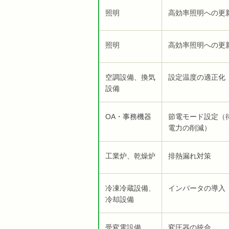
照明
高効率照明への更
照明
高効率照明への更
空調設備、換気
設定温度の適正化
設備
OA・事務機器
節電モード設定（
電力の削減）
工業炉、乾燥炉
排熱漏れ対策
冷凍冷蔵設備、
インバータの導入
冷却設備
受変電設備
変圧器の統合