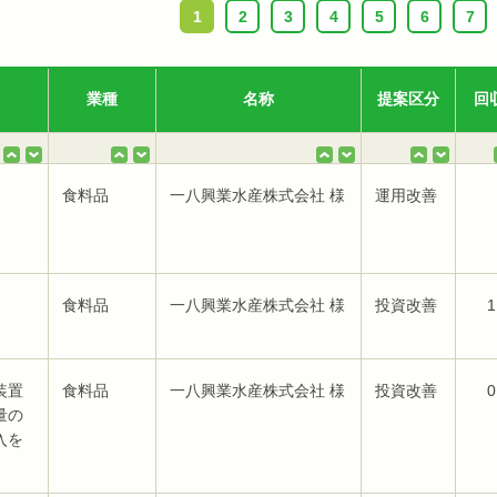
1
2
3
4
5
6
7
業種
名称
提案区分
回
食料品
一八興業水産株式会社 様
運用改善
食料品
一八興業水産株式会社 様
投資改善
1
装置
食料品
一八興業水産株式会社 様
投資改善
0
量の
入を