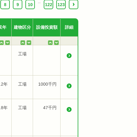
...
8
9
10
122
123
›
収年
建物区分
設備投資額
詳細
工場
.2年
工場
1000千円
.8年
工場
47千円