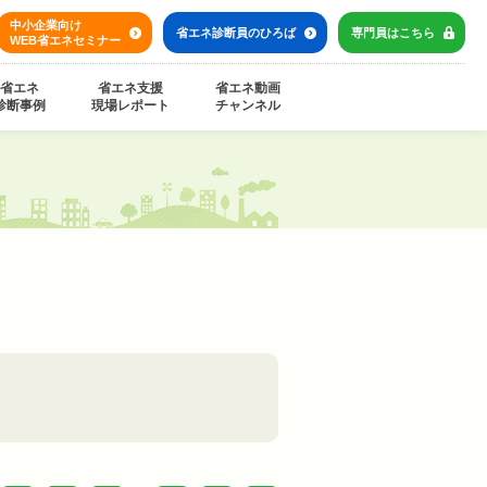
中小企業向け
省エネ診断員の
ひろば
専門員は
こちら
WEB省エネセミナー
省エネ
省エネ支援
省エネ動画
診断事例
現場レポート
チャンネル