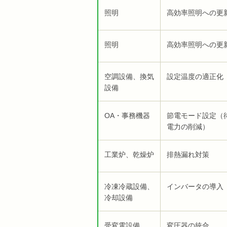
照明
高効率照明への更
照明
高効率照明への更
空調設備、換気
設定温度の適正化
設備
OA・事務機器
節電モード設定（
電力の削減）
工業炉、乾燥炉
排熱漏れ対策
冷凍冷蔵設備、
インバータの導入
冷却設備
受変電設備
変圧器の統合