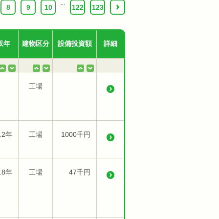
...
8
9
10
122
123
›
収年
建物区分
設備投資額
詳細
工場
.2年
工場
1000千円
.8年
工場
47千円