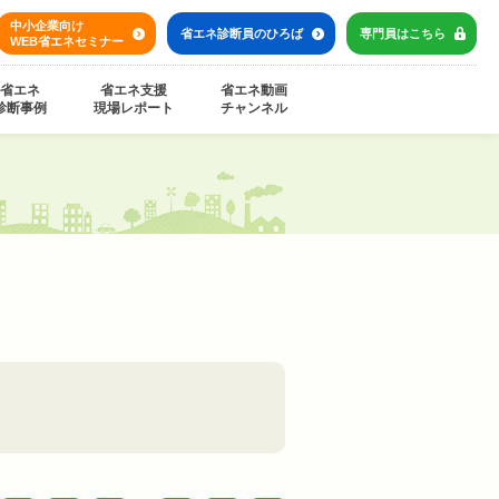
中小企業向け
省エネ診断員の
ひろば
専門員は
こちら
WEB省エネセミナー
省エネ
省エネ支援
省エネ動画
診断事例
現場レポート
チャンネル