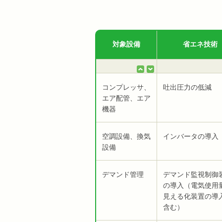
対象設備
省エネ技術
コンプレッサ、
吐出圧力の低減
エア配管、エア
機器
空調設備、換気
インバータの導入
設備
デマンド管理
デマンド監視制御
の導入（電気使用
見える化装置の導
含む）