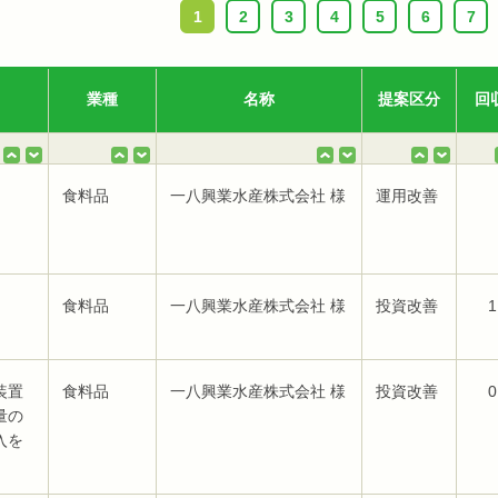
1
2
3
4
5
6
7
業種
名称
提案区分
回
食料品
一八興業水産株式会社 様
運用改善
食料品
一八興業水産株式会社 様
投資改善
1
装置
食料品
一八興業水産株式会社 様
投資改善
0
量の
入を