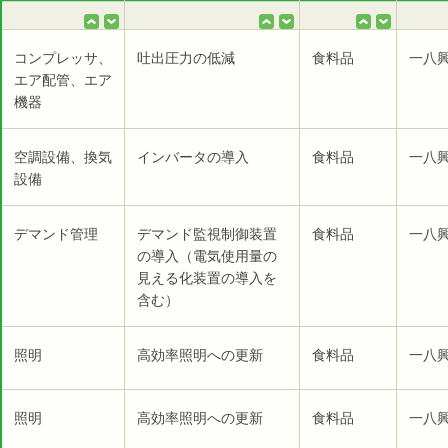
コンプレッサ、
吐出圧力の低減
食料品
一八
エア配管、エア
機器
空調設備、換気
インバータの導入
食料品
一八
設備
デマンド管理
デマンド監視制御装置
食料品
一八
の導入（電気使用量の
見える化装置の導入を
含む）
照明
高効率照明への更新
食料品
一八
照明
高効率照明への更新
食料品
一八