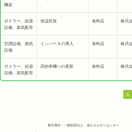
機器
ボイラー、給湯
保温対策
食料品
株式会
設備、蒸気配管
空調設備、換気
インバータの導入
食料品
株式会
設備
ボイラー、給湯
高効率機への更新
食料品
株式会
設備、蒸気配管
1
製作著作：一般財団法人 省エネルギーセンター