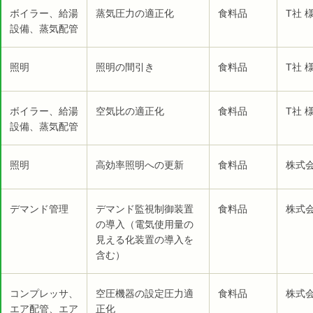
ボイラー、給湯
蒸気圧力の適正化
食料品
T社 
設備、蒸気配管
照明
照明の間引き
食料品
T社 
ボイラー、給湯
空気比の適正化
食料品
T社 
設備、蒸気配管
照明
高効率照明への更新
食料品
株式会
デマンド管理
デマンド監視制御装置
食料品
株式会
の導入（電気使用量の
見える化装置の導入を
含む）
コンプレッサ、
空圧機器の設定圧力適
食料品
株式会
エア配管、エア
正化