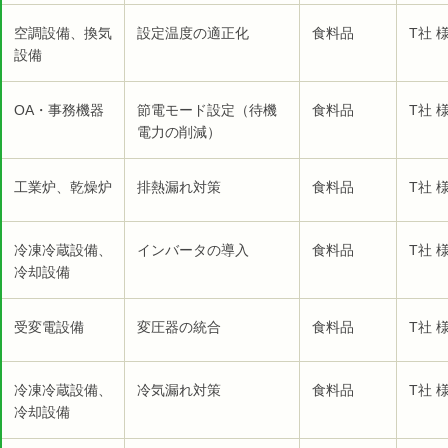
空調設備、換気
設定温度の適正化
食料品
T社 
設備
OA・事務機器
節電モード設定（待機
食料品
T社 
電力の削減）
工業炉、乾燥炉
排熱漏れ対策
食料品
T社 
冷凍冷蔵設備、
インバータの導入
食料品
T社 
冷却設備
受変電設備
変圧器の統合
食料品
T社 
冷凍冷蔵設備、
冷気漏れ対策
食料品
T社 
冷却設備