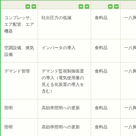
コンプレッサ、
吐出圧力の低減
食料品
一八
エア配管、エア
機器
空調設備、換気
インバータの導入
食料品
一八
設備
デマンド管理
デマンド監視制御装置
食料品
一八
の導入（電気使用量の
見える化装置の導入を
含む）
照明
高効率照明への更新
食料品
一八
照明
高効率照明への更新
食料品
一八