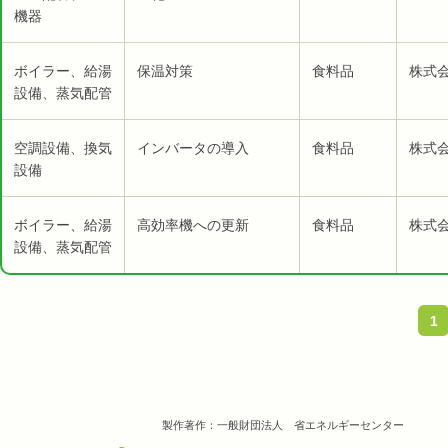
機器
ボイラー、給湯
保温対策
食料品
株式会
設備、蒸気配管
空調設備、換気
インバータの導入
食料品
株式会
設備
ボイラー、給湯
高効率機への更新
食料品
株式会
設備、蒸気配管
1
製作著作：一般財団法人 省エネルギーセンター