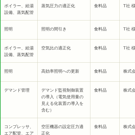
ボイラー、給湯
蒸気圧力の適正化
食料品
T社 
設備、蒸気配管
照明
照明の間引き
食料品
T社 
ボイラー、給湯
空気比の適正化
食料品
T社 
設備、蒸気配管
照明
高効率照明への更新
食料品
株式会
デマンド管理
デマンド監視制御装置
食料品
株式会
の導入（電気使用量の
見える化装置の導入を
含む）
コンプレッサ、
空圧機器の設定圧力適
食料品
株式会
エア配管、エア
正化