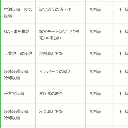
空調設備、換気
設定温度の適正化
食料品
T社 
設備
OA・事務機器
節電モード設定（待機
食料品
T社 
電力の削減）
工業炉、乾燥炉
排熱漏れ対策
食料品
T社 
冷凍冷蔵設備、
インバータの導入
食料品
T社 
冷却設備
受変電設備
変圧器の統合
食料品
T社 
冷凍冷蔵設備、
冷気漏れ対策
食料品
T社 
冷却設備