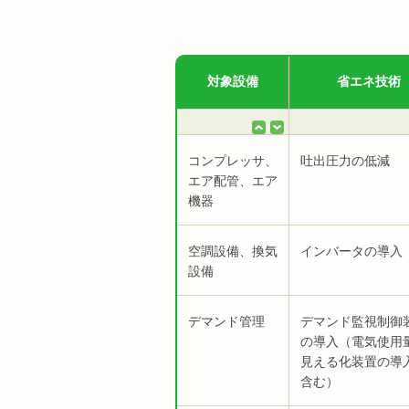
対象設備
省エネ技術
コンプレッサ、
吐出圧力の低減
エア配管、エア
機器
空調設備、換気
インバータの導入
設備
デマンド管理
デマンド監視制御
の導入（電気使用
見える化装置の導
含む）