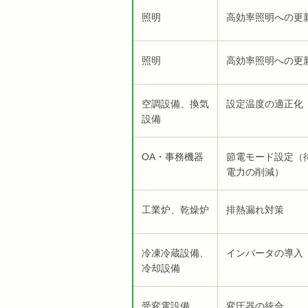
照明
高効率照明への更
照明
高効率照明への更
空調設備、換気
設定温度の適正化
設備
OA・事務機器
節電モード設定（
電力の削減）
工業炉、乾燥炉
排熱漏れ対策
冷凍冷蔵設備、
インバータの導入
冷却設備
受変電設備
変圧器の統合