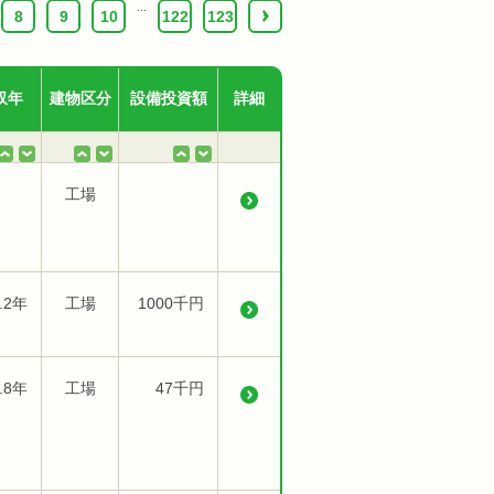
...
8
9
10
122
123
›
収年
建物区分
設備投資額
詳細
工場
.2年
工場
1000千円
.8年
工場
47千円