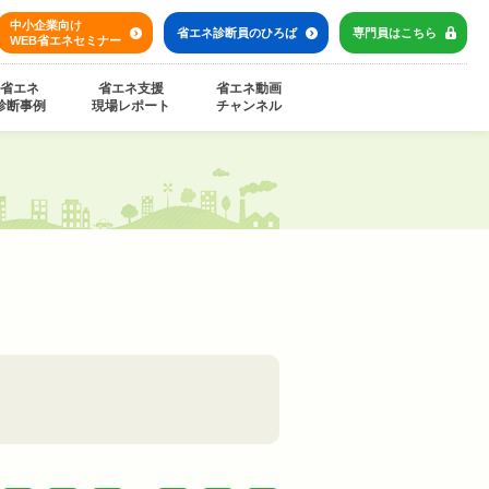
中小企業向け
省エネ診断員の
ひろば
専門員は
こちら
WEB省エネセミナー
省エネ
省エネ支援
省エネ動画
診断事例
現場レポート
チャンネル