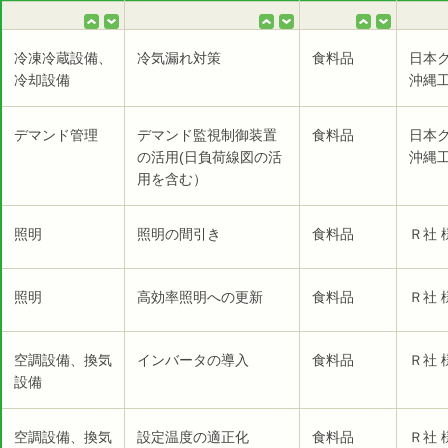
冷凍冷蔵設備、
冷気漏れ対策
食料品
日本
冷却設備
沖縄工
デマンド管理
デマンド監視制御装置
食料品
日本
の活用(日負荷線図の活
沖縄工
用を含む）
照明
照明の間引き
食料品
Ｒ社 
照明
高効率照明への更新
食料品
Ｒ社 
空調設備、換気
インバータの導入
食料品
Ｒ社 
設備
空調設備、換気
設定温度の適正化
食料品
Ｒ社 