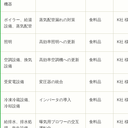
機器
ボイラー、給湯
蒸気配管漏れの対策
食料品
K社 
設備、蒸気配管
照明
高効率照明への更新
食料品
K社 
空調設備、換気
高効率空調機への更新
食料品
K社 
設備
受変電設備
変圧器の統合
食料品
K社 
冷凍冷蔵設備、
インバータの導入
食料品
K社 
冷却設備
給排水、排水処
曝気用ブロワーの交互
食料品
K社 