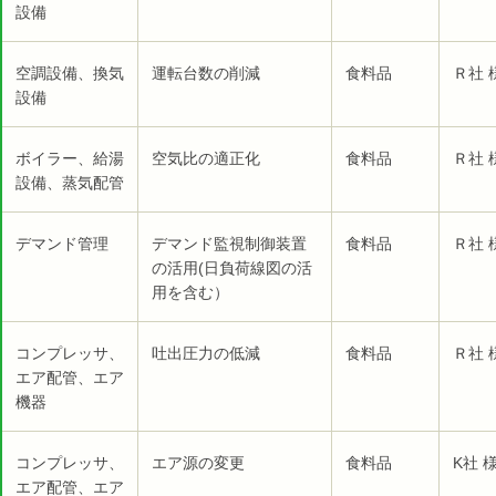
設備
空調設備、換気
運転台数の削減
食料品
Ｒ社 
設備
ボイラー、給湯
空気比の適正化
食料品
Ｒ社 
設備、蒸気配管
デマンド管理
デマンド監視制御装置
食料品
Ｒ社 
の活用(日負荷線図の活
用を含む）
コンプレッサ、
吐出圧力の低減
食料品
Ｒ社 
エア配管、エア
機器
コンプレッサ、
エア源の変更
食料品
K社 
エア配管、エア