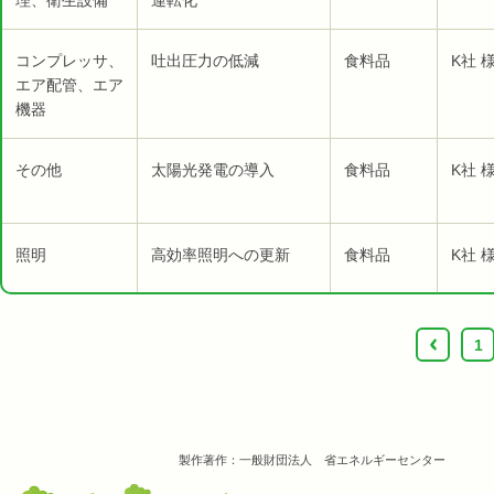
理、衛生設備
運転化
コンプレッサ、
吐出圧力の低減
食料品
K社 
エア配管、エア
機器
その他
太陽光発電の導入
食料品
K社 
照明
高効率照明への更新
食料品
K社 
‹
1
製作著作：一般財団法人 省エネルギーセンター