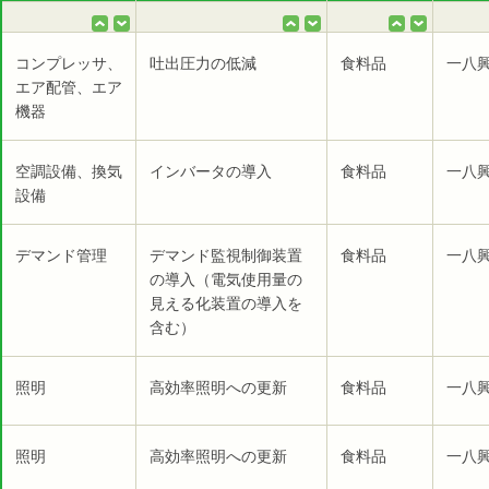
コンプレッサ、
吐出圧力の低減
食料品
一八
エア配管、エア
機器
空調設備、換気
インバータの導入
食料品
一八
設備
デマンド管理
デマンド監視制御装置
食料品
一八
の導入（電気使用量の
見える化装置の導入を
含む）
照明
高効率照明への更新
食料品
一八
照明
高効率照明への更新
食料品
一八