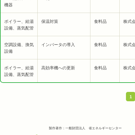
機器
ボイラー、給湯
保温対策
食料品
株式会
設備、蒸気配管
空調設備、換気
インバータの導入
食料品
株式会
設備
ボイラー、給湯
高効率機への更新
食料品
株式会
設備、蒸気配管
1
製作著作：一般財団法人 省エネルギーセンター