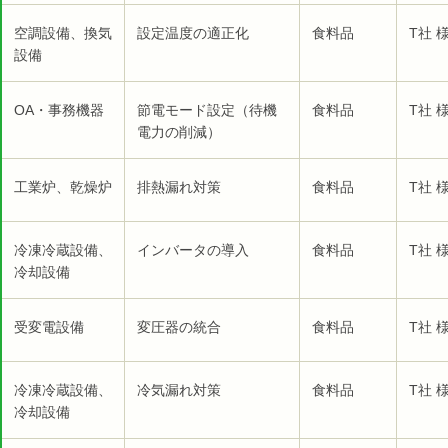
空調設備、換気
設定温度の適正化
食料品
T社 
設備
OA・事務機器
節電モード設定（待機
食料品
T社 
電力の削減）
工業炉、乾燥炉
排熱漏れ対策
食料品
T社 
冷凍冷蔵設備、
インバータの導入
食料品
T社 
冷却設備
受変電設備
変圧器の統合
食料品
T社 
冷凍冷蔵設備、
冷気漏れ対策
食料品
T社 
冷却設備