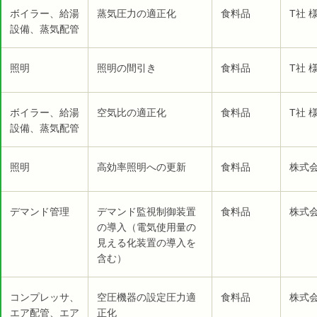
ボイラー、給湯
蒸気圧力の適正化
食料品
T社 
設備、蒸気配管
照明
照明の間引き
食料品
T社 
ボイラー、給湯
空気比の適正化
食料品
T社 
設備、蒸気配管
照明
高効率照明への更新
食料品
株式会
デマンド管理
デマンド監視制御装置
食料品
株式会
の導入（電気使用量の
見える化装置の導入を
含む）
コンプレッサ、
空圧機器の設定圧力適
食料品
株式会
エア配管、エア
正化