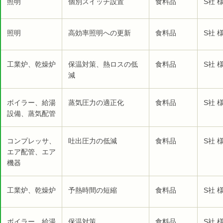
照明
個別スイッチ設置
食料品
S社 
照明
高効率照明への更新
食料品
S社 
工業炉、乾燥炉
保温対策、熱ロスの低
食料品
S社 
減
ボイラー、給湯
蒸気圧力の適正化
食料品
S社 
設備、蒸気配管
コンプレッサ、
吐出圧力の低減
食料品
S社 
エア配管、エア
機器
工業炉、乾燥炉
予熱時間の短縮
食料品
S社 
ボイラー、給湯
保温対策
食料品
S社 