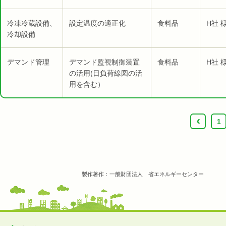
冷凍冷蔵設備、
設定温度の適正化
食料品
H社 
冷却設備
デマンド管理
デマンド監視制御装置
食料品
H社 
の活用(日負荷線図の活
用を含む）
‹
1
製作著作：一般財団法人 省エネルギーセンター