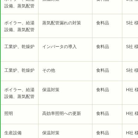
設備、蒸気配管
ボイラー、給湯
蒸気配管漏れの対策
食料品
S社 
設備、蒸気配管
工業炉、乾燥炉
インバータの導入
食料品
S社 
工業炉、乾燥炉
その他
食料品
S社 
ボイラー、給湯
保温対策
食料品
H社 
設備、蒸気配管
照明
高効率照明への更新
食料品
H社 
生産設備
保温対策
食料品
H社 