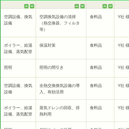
空調設備、換気
空調換気設備の清掃
食料品
Y社 
設備
（熱交換器、フィルタ
等）
ボイラー、給湯
保温対策
食料品
Y社 
設備、蒸気配管
照明
照明の間引き
食料品
Y社 
空調設備、換気
全熱交換換気設備の導
食料品
Y社 
設備
入、有効活用
ボイラー、給湯
蒸気ドレンの回収、排
食料品
Y社 
設備、蒸気配管
熱利用