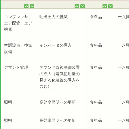
コンプレッサ、
吐出圧力の低減
食料品
一八
エア配管、エア
機器
空調設備、換気
インバータの導入
食料品
一八
設備
デマンド管理
デマンド監視制御装置
食料品
一八
の導入（電気使用量の
見える化装置の導入を
含む）
照明
高効率照明への更新
食料品
一八
照明
高効率照明への更新
食料品
一八