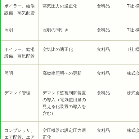
ボイラー、給湯
蒸気圧力の適正化
食料品
T社 
設備、蒸気配管
照明
照明の間引き
食料品
T社 
ボイラー、給湯
空気比の適正化
食料品
T社 
設備、蒸気配管
照明
高効率照明への更新
食料品
株式会
デマンド管理
デマンド監視制御装置
食料品
株式会
の導入（電気使用量の
見える化装置の導入を
含む）
コンプレッサ、
空圧機器の設定圧力適
食料品
株式会
エア配管、エア
正化