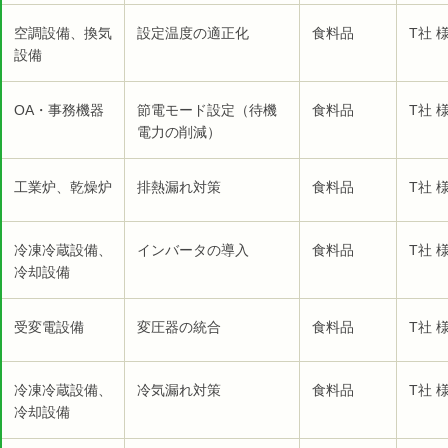
空調設備、換気
設定温度の適正化
食料品
T社 
設備
OA・事務機器
節電モード設定（待機
食料品
T社 
電力の削減）
工業炉、乾燥炉
排熱漏れ対策
食料品
T社 
冷凍冷蔵設備、
インバータの導入
食料品
T社 
冷却設備
受変電設備
変圧器の統合
食料品
T社 
冷凍冷蔵設備、
冷気漏れ対策
食料品
T社 
冷却設備