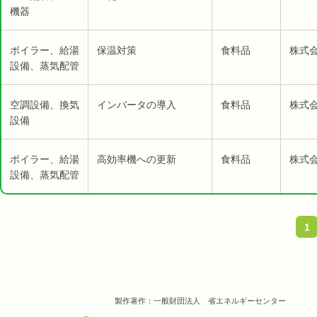
機器
ボイラー、給湯
保温対策
食料品
株式会
設備、蒸気配管
空調設備、換気
インバータの導入
食料品
株式会
設備
ボイラー、給湯
高効率機への更新
食料品
株式会
設備、蒸気配管
1
製作著作：一般財団法人 省エネルギーセンター