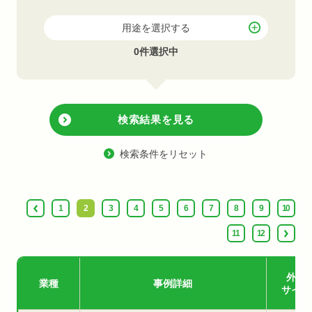
用途を選択する
0件選択中
検索結果を見る
検索条件をリセット
1
2
3
4
5
6
7
8
9
10
11
12
外部
業種
事例詳細
サイト