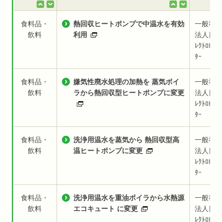
食料品・
熱回収ヒートポンプで中温水を有効
一般社
飲料
利用
法人日本
ﾚｸﾄﾛﾋｰﾄ
ﾀｰ
食料品・
嫌気性廃水処理の加熱を 蒸気ボイ
一般社
飲料
ラから熱回収型ヒートポンプに変更
法人日本
ﾚｸﾄﾛﾋｰﾄ
ﾀｰ
食料品・
洗浄用温水を蒸気から 熱回収型高
一般社
飲料
温ヒートポンプに変更
法人日本
ﾚｸﾄﾛﾋｰﾄ
ﾀｰ
食料品・
洗浄用温水を重油ボイラから水熱源
一般社
飲料
エコキュート に変更
法人日本
ﾚｸﾄﾛﾋｰﾄ