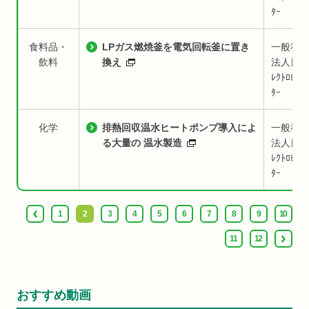
ﾀｰ
食料品・
LPガス燃焼釜を電気回転釜に置き
一般社
飲料
換え
法人日本
ﾚｸﾄﾛﾋｰﾄ
ﾀｰ
化学
排熱回収温水ヒートポンプ導入によ
一般社
る大量の 温水製造
法人日本
ﾚｸﾄﾛﾋｰﾄ
ﾀｰ
1
2
3
4
5
6
7
8
9
10
11
12
おすすめ動画