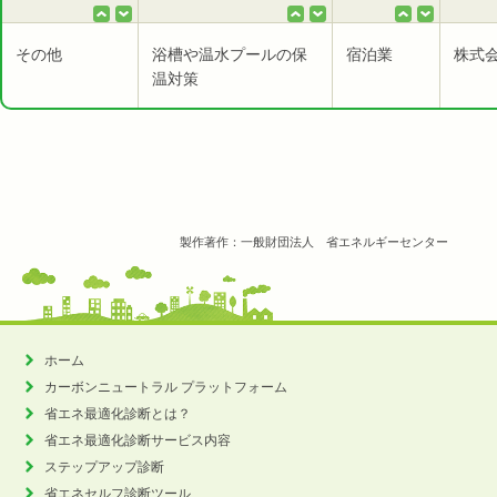
その他
浴槽や温水プールの保
宿泊業
株式
温対策
製作著作：一般財団法人 省エネルギーセンター
ホーム
カーボンニュートラル
プラットフォーム
省エネ最適化診断とは？
省エネ最適化診断サービス内容
ステップアップ診断
省エネセルフ診断ツール