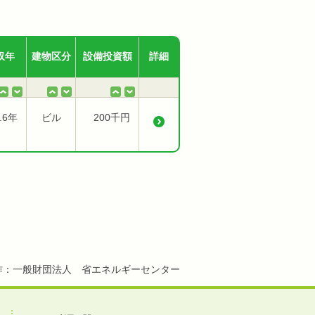
収年
建物区分
設備投資額
詳細
.6年
ビル
200千円
作：一般財団法人 省エネルギーセンター