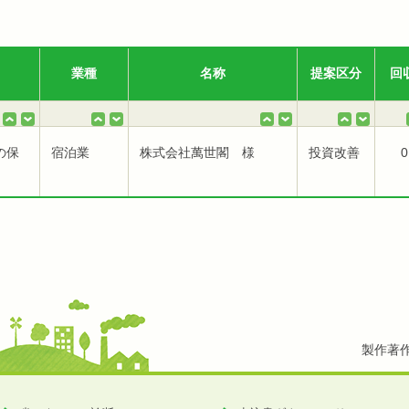
業種
名称
提案区分
回
の保
宿泊業
株式会社萬世閣 様
投資改善
0
製作著