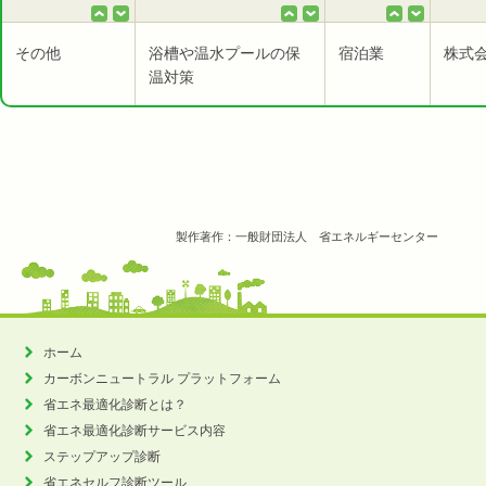
その他
浴槽や温水プールの保
宿泊業
株式
温対策
製作著作：一般財団法人 省エネルギーセンター
ホーム
カーボンニュートラル
プラットフォーム
省エネ最適化診断とは？
省エネ最適化診断サービス内容
ステップアップ診断
省エネセルフ診断ツール