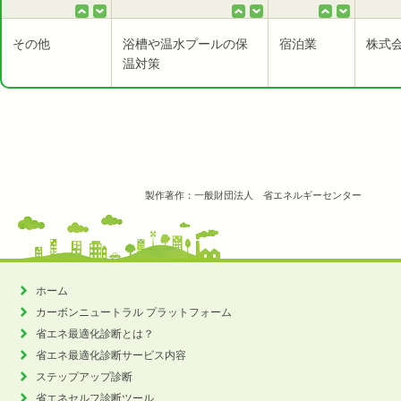
その他
浴槽や温水プールの保
宿泊業
株式
温対策
製作著作：一般財団法人 省エネルギーセンター
ホーム
カーボンニュートラル
プラットフォーム
省エネ最適化診断とは？
省エネ最適化診断サービス内容
ステップアップ診断
省エネセルフ診断ツール