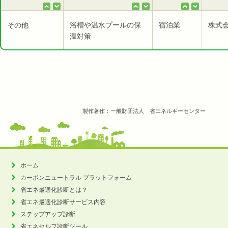
その他
浴槽や温水プールの保
宿泊業
株式
温対策
製作著作：一般財団法人 省エネルギーセンター
ホーム
カーボンニュートラル
プラットフォーム
省エネ最適化診断とは？
省エネ最適化診断サービス内容
ステップアップ診断
省エネセルフ診断ツール