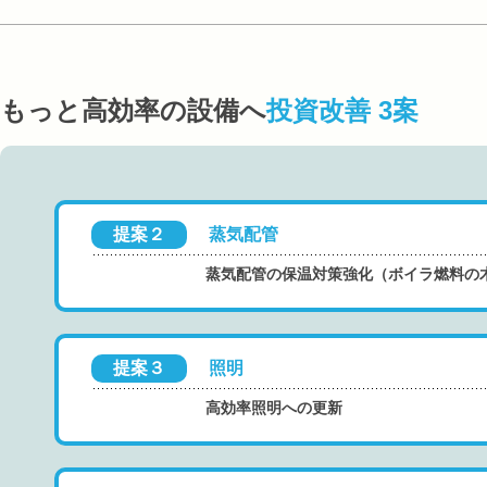
もっと高効率の設備へ
投資改善 3案
提案２
蒸気配管
蒸気配管の保温対策強化（ボイラ燃料の
提案３
照明
高効率照明への更新