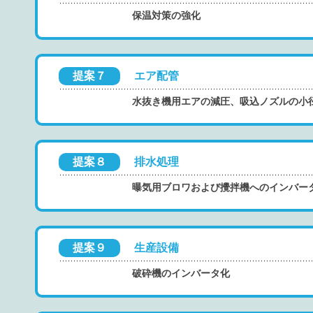
保温対策の強化
提案７
エア配管
水抜き機用エアの減圧、吸込ノズルの小
提案８
排水処理
曝気用ブロワおよび攪拌機へのインバー
提案９
生産設備
破砕機のインバータ化