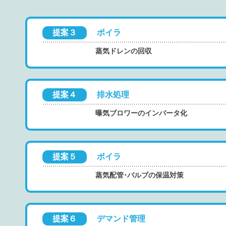
提案３
ボイラ
蒸気ドレンの回収
提案４
排水処理
曝気ブロワーのインバータ化
提案５
ボイラ
蒸気配管･バルブの保温対策
提案６
デマンド管理