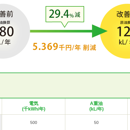
電気
A重油
(千kWh/年)
(kL/年)
500
50