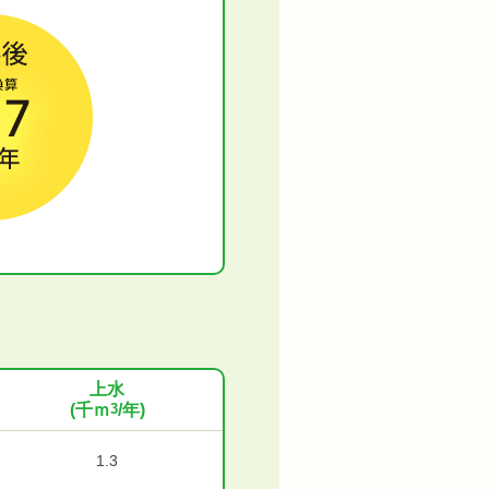
上水
(千ｍ
3
/年)
1.3