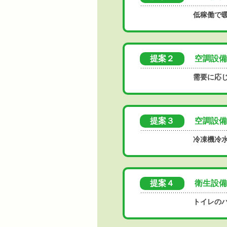
低稼働で
提案２
空調設備
需要に応
提案３
空調設備
冷凍機冷
提案４
衛生設備
トイレの