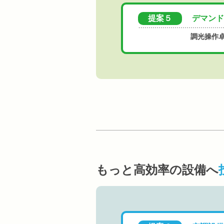
提案５
デマンド
調光操作
もっと高効率の設備へ