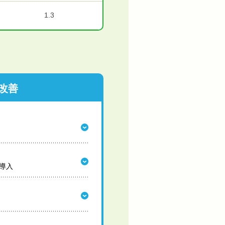
1.3
改善
導入