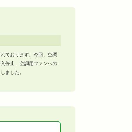
されております。今回、空調
取入停止、空調用ファンへの
案しました。