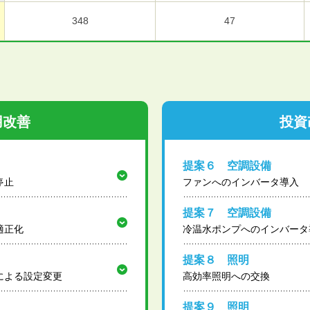
348
47
用改善
投資
提案６ 空調設備
停止
ファンへのインバータ導入
提案７ 空調設備
適正化
冷温水ポンプへのインバータ
提案８ 照明
による設定変更
高効率照明への交換
提案９ 照明