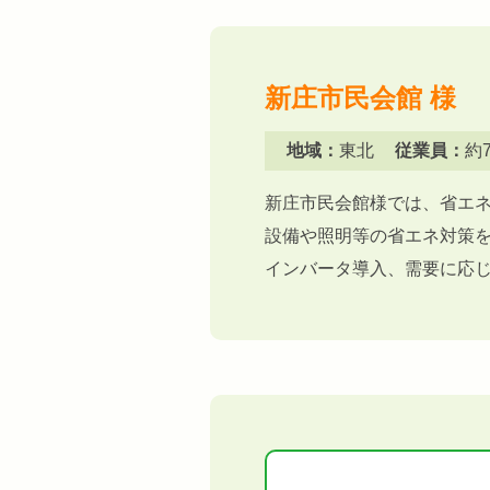
新庄市民会館 様
地域：
東北
従業員：
約7
新庄市民会館様では、省エ
設備や照明等の省エネ対策
インバータ導入、需要に応