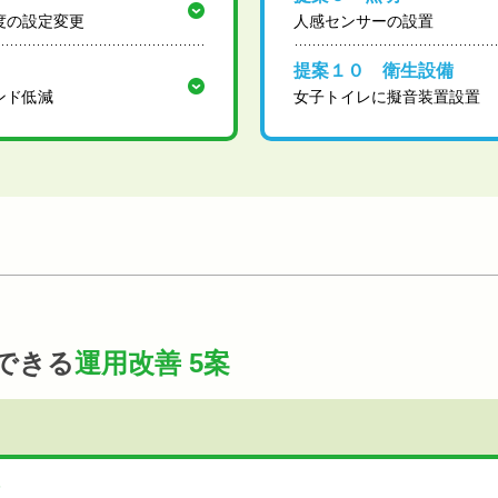
度の設定変更
人感センサーの設置
提案１０ 衛生設備
ンド低減
女子トイレに擬音装置設置
できる
運用改善 5案