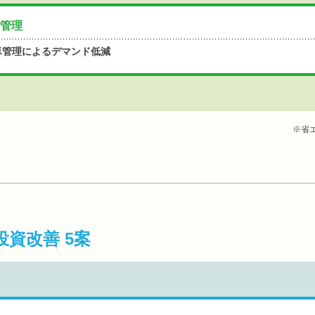
管理
卓管理によるデマンド低減
※省
投資改善 5案