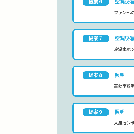
提案６
空調設備
ファンへ
提案７
空調設備
冷温水ポ
提案８
照明
高効率照
提案９
照明
人感セン