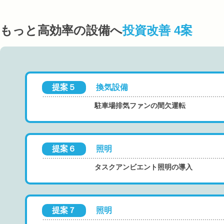
もっと高効率の設備へ
投資改善 4案
提案５
換気設備
駐車場排気ファンの間欠運転
提案６
照明
タスクアンビエント照明の導入
提案７
照明