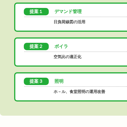
提案１
デマンド管理
日負荷線図の活用
提案２
ボイラ
空気比の適正化
提案３
照明
ホ－ル、食堂照明の運用改善