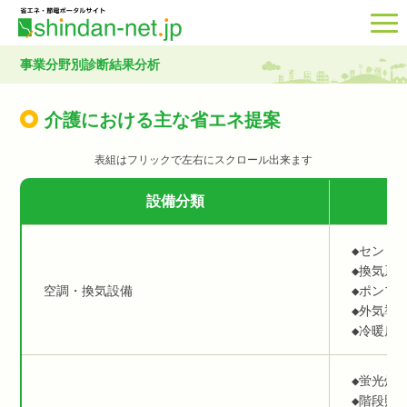
事業分野別診断結果分析
介護における主な省エネ提案
設備分類
◆セント
◆換気系
空調・換気設備
◆ポンプ
◆外気導
◆冷暖房
◆蛍光灯
◆階段照