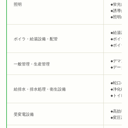
照明
◆蛍光灯
◆誘導灯の
◆照明の
◆給湯器
ボイラ・給湯設備・配管
◆ボイラ
◆ボイラ
◆デマン
一般管理・生産管理
◆データ
◆蛇口へ
給排水・排水処理・衛生設備
◆浄化槽
◆トイレ
◆高効率
受変電設備
◆変圧器