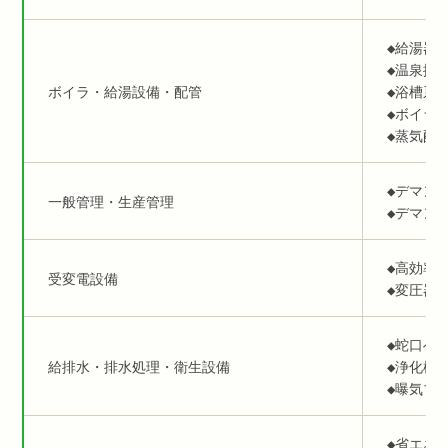
◆給湯器
◆温泉排
ボイラ・給湯設備・配管
◆浴槽系
◆ボイラ
◆蒸気配
◆デマン
一般管理・生産管理
◆デマン
◆高効率
受変電設備
◆変圧器
◆蛇口へ
給排水・排水処理・衛生設備
◆浄化槽
◆曝気ブ
◆省エネ