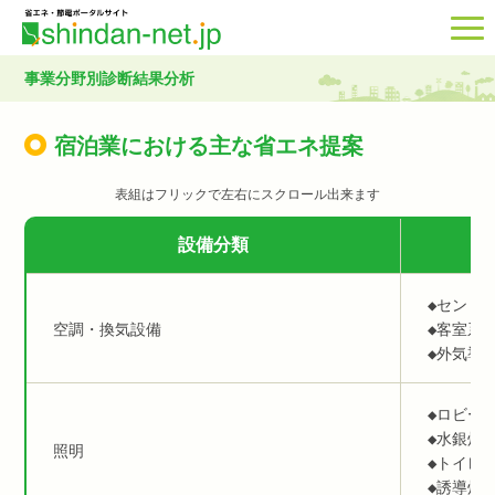
事業分野別診断結果分析
宿泊業における主な省エネ提案
設備分類
◆セント
空調・換気設備
◆客室系
◆外気導
◆ロビー
◆水銀灯
照明
◆トイレ
◆誘導灯の