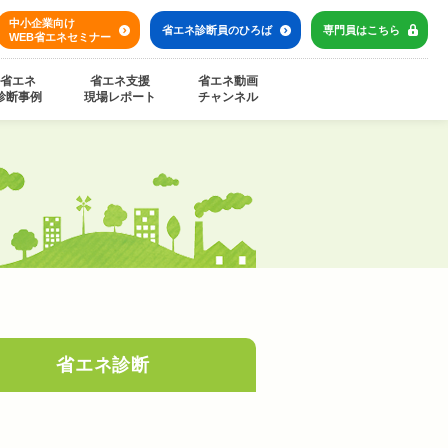
中小企業向け
省エネ診断員の
ひろば
専門員は
こちら
WEB省エネセミナー
省エネ
省エネ支援
省エネ動画
診断事例
現場レポート
チャンネル
省エネ
診断