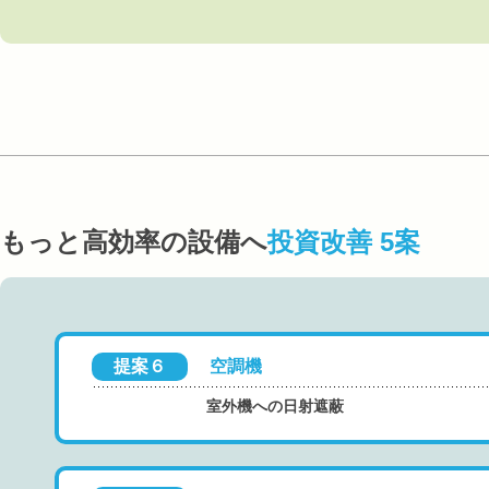
もっと高効率の設備へ
投資改善 5案
提案６
空調機
室外機への日射遮蔽