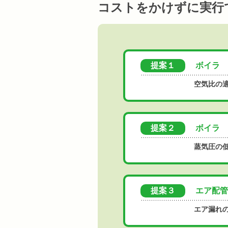
コストをかけずに実行
提案１
ボイラ
空気比の
提案２
ボイラ
蒸気圧の
提案３
エア配管
エア漏れ