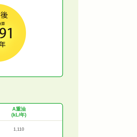
A重油
(kL/年)
1,110