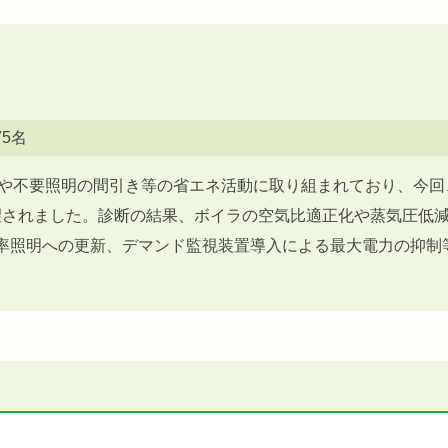
75名
や不要照明の間引き等の省エネ活動に取り組まれており、今回
望されました。診断の結果、ボイラの空気比適正化や蒸気圧低
率照明への更新、デマンド監視装置導入による最大電力の抑制