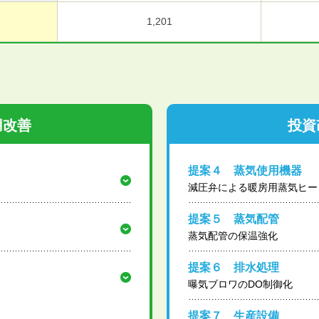
1,201
用改善
投資
提案４ 蒸気使用機器
減圧弁による暖房用蒸気ヒー
提案５ 蒸気配管
蒸気配管の保温強化
提案６ 排水処理
曝気ブロワのDO制御化
提案７ 生産設備