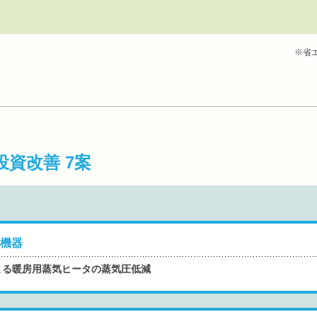
※省
投資改善 7案
機器
よる暖房用蒸気ヒータの蒸気圧低減