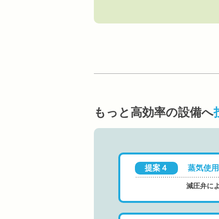
もっと高効率の設備へ
提案４
蒸気使用
減圧弁に