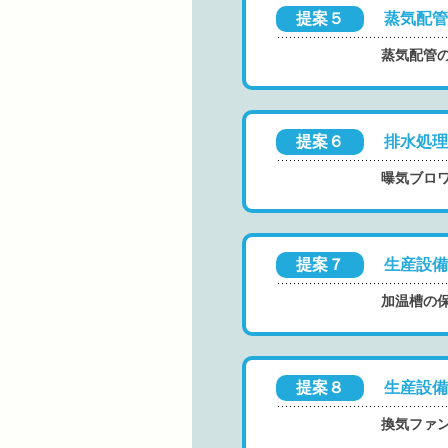
提案５
蒸気配管
蒸気配管
提案６
排水処理
曝気ブロワ
提案７
生産設備
加温槽の
提案８
生産設備
換気ファ