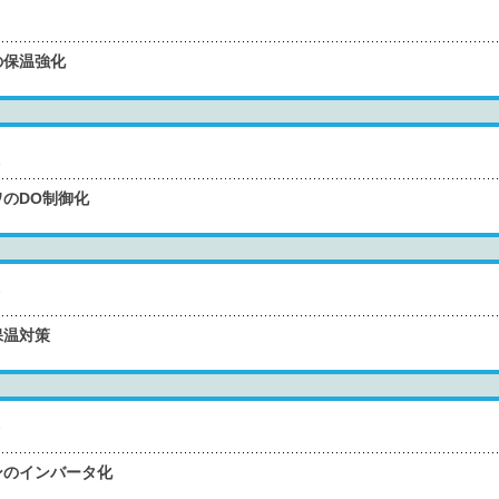
の保温強化
のDO制御化
保温対策
ンのインバータ化