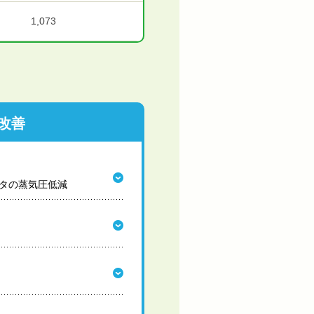
1,073
改善
タの蒸気圧低減