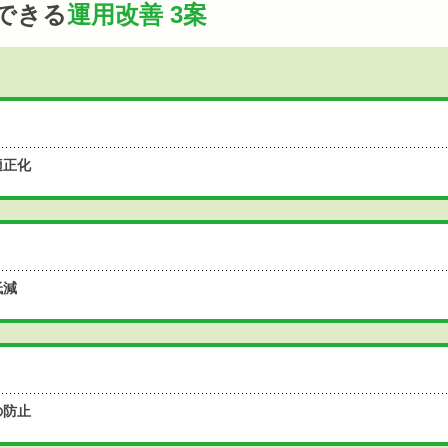
できる
運用改善 3案
適正化
低減
の防止