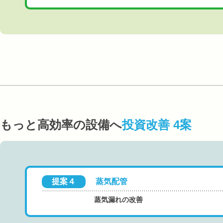
もっと高効率の設備へ
投資改善 4案
提案４
蒸気配管
蒸気漏れの改善