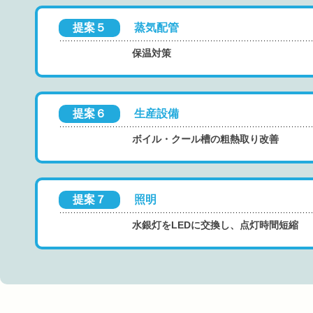
提案５
蒸気配管
保温対策
提案６
生産設備
ボイル・クール槽の粗熱取り改善
提案７
照明
水銀灯をLEDに交換し、点灯時間短縮