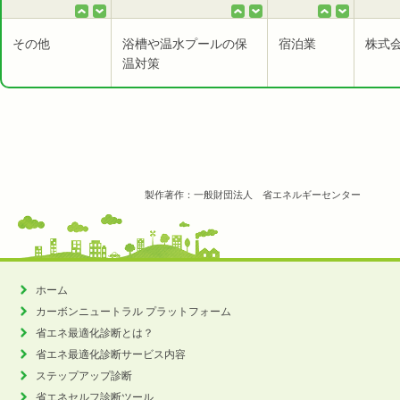
その他
浴槽や温水プールの保
宿泊業
株式
温対策
製作著作：一般財団法人 省エネルギーセンター
ホーム
カーボンニュートラル
プラットフォーム
省エネ最適化診断とは？
省エネ最適化診断サービス内容
ステップアップ診断
省エネセルフ診断ツール