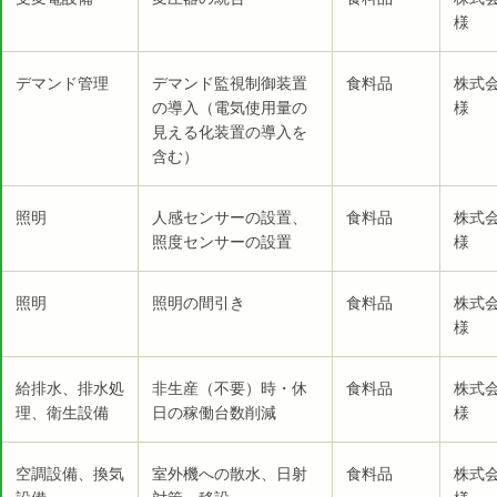
様
デマンド管理
デマンド監視制御装置
食料品
株式
の導入（電気使用量の
様
見える化装置の導入を
含む）
照明
人感センサーの設置、
食料品
株式
照度センサーの設置
様
照明
照明の間引き
食料品
株式
様
給排水、排水処
非生産（不要）時・休
食料品
株式
理、衛生設備
日の稼働台数削減
様
空調設備、換気
室外機への散水、日射
食料品
株式