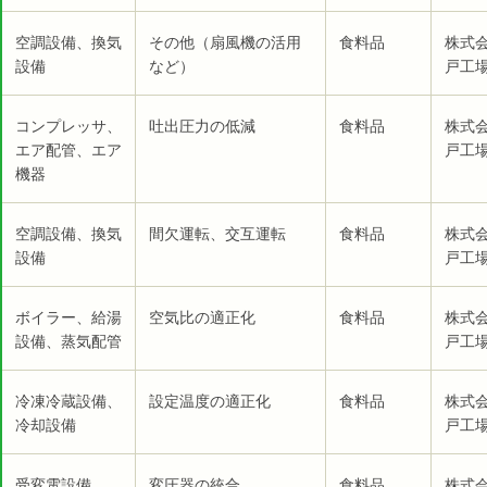
空調設備、換気
その他（扇風機の活用
食料品
株式
設備
など）
戸工場
コンプレッサ、
吐出圧力の低減
食料品
株式
エア配管、エア
戸工場
機器
空調設備、換気
間欠運転、交互運転
食料品
株式
設備
戸工場
ボイラー、給湯
空気比の適正化
食料品
株式
設備、蒸気配管
戸工場
冷凍冷蔵設備、
設定温度の適正化
食料品
株式
冷却設備
戸工場
受変電設備
変圧器の統合
食料品
株式