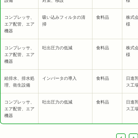
設備
対策、移設
様
コンプレッサ、
吸い込みフィルタの清
食料品
株式
エア配管、エア
掃
様
機器
コンプレッサ、
吐出圧力の低減
食料品
株式
エア配管、エア
様
機器
給排水、排水処
インバータの導入
食料品
日進
理、衛生設備
ス工場
コンプレッサ、
吐出圧力の低減
食料品
日進
エア配管、エア
ス工場
機器