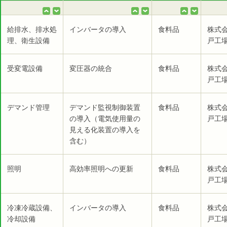
給排水、排水処
インバータの導入
食料品
株式
理、衛生設備
戸工場
受変電設備
変圧器の統合
食料品
株式
戸工場
デマンド管理
デマンド監視制御装置
食料品
株式
の導入（電気使用量の
戸工場
見える化装置の導入を
含む）
照明
高効率照明への更新
食料品
株式
戸工場
冷凍冷蔵設備、
インバータの導入
食料品
株式
冷却設備
戸工場