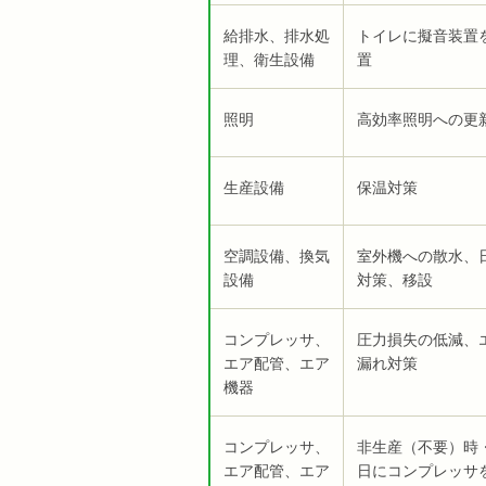
給排水、排水処
トイレに擬音装置
理、衛生設備
置
照明
高効率照明への更
生産設備
保温対策
空調設備、換気
室外機への散水、
設備
対策、移設
コンプレッサ、
圧力損失の低減、
エア配管、エア
漏れ対策
機器
コンプレッサ、
非生産（不要）時
エア配管、エア
日にコンプレッサ