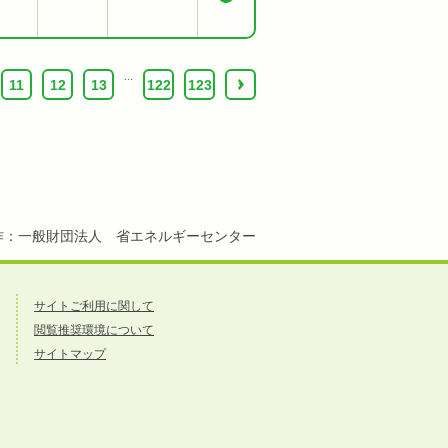
...
11
12
13
122
123
›
作：一般財団法人 省エネルギーセンター
サイトご利用に関して
閲覧推奨環境について
サイトマップ