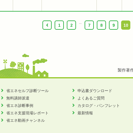
...
‹
1
2
7
8
9
10
製作著
省エネセルフ診断ツール
申込書ダウンロード
無料講師派遣
よくあるご質問
省エネ診断事例
カタログ・パンフレット
省エネ支援現場レポート
最新情報
省エネ動画チャンネル