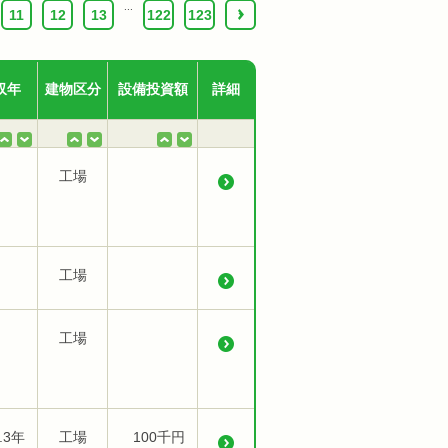
...
11
12
13
122
123
›
収年
建物区分
設備投資額
詳細
工場
工場
工場
.3年
工場
100千円