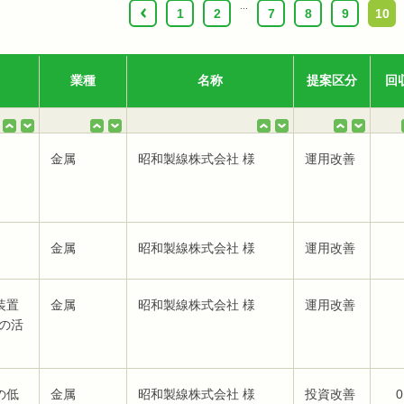
...
‹
1
2
7
8
9
10
業種
名称
提案区分
回
金属
昭和製線株式会社 様
運用改善
金属
昭和製線株式会社 様
運用改善
装置
金属
昭和製線株式会社 様
運用改善
の活
の低
金属
昭和製線株式会社 様
投資改善
0