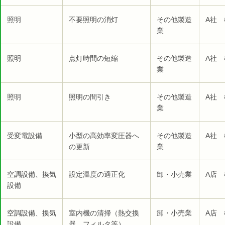
照明
不要照明の消灯
その他製造
A社 
業
照明
点灯時間の短縮
その他製造
A社 
業
照明
照明の間引き
その他製造
A社 
業
受変電設備
小型の高効率変圧器へ
その他製造
A社 
の更新
業
空調設備、換気
設定温度の適正化
卸・小売業
A店 
設備
空調設備、換気
室内機の清掃（熱交換
卸・小売業
A店 
設備
器、フィルタ等）