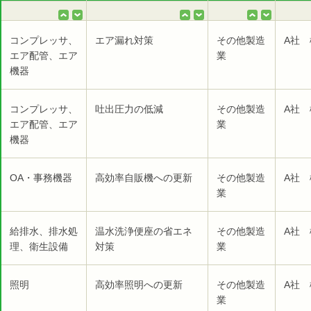
コンプレッサ、
エア漏れ対策
その他製造
A社 
エア配管、エア
業
機器
コンプレッサ、
吐出圧力の低減
その他製造
A社 
エア配管、エア
業
機器
OA・事務機器
高効率自販機への更新
その他製造
A社 
業
給排水、排水処
温水洗浄便座の省エネ
その他製造
A社 
理、衛生設備
対策
業
照明
高効率照明への更新
その他製造
A社 
業