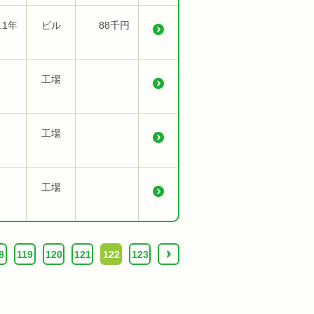
.1年
ビル
88千円
工場
工場
工場
8
119
120
121
122
123
›