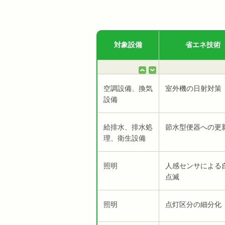
対象設備
省エネ技術
空調設備、換気
室外機の日射対策
設備
給排水、排水処
節水型便器への更
理、衛生設備
照明
人感センサによる
点滅
照明
点灯区分の細分化