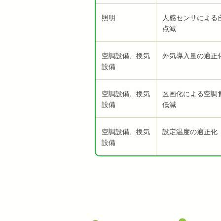
照明
人感センサによる
点滅
空調設備、換気
外気導入量の適正
設備
空調設備、換気
区画化による空調
設備
低減
空調設備、換気
設定温度の適正化
設備