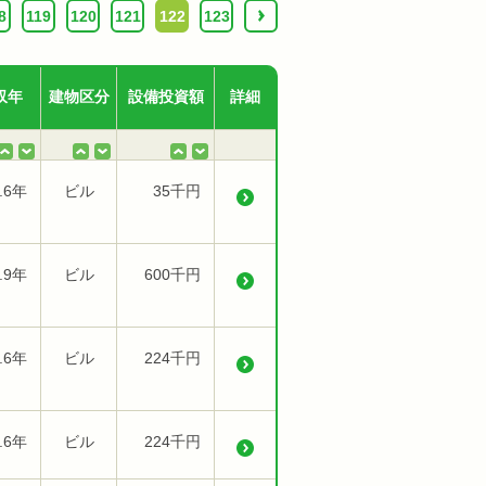
8
119
120
121
122
123
›
収年
建物区分
設備投資額
詳細
.6年
ビル
35千円
.9年
ビル
600千円
.6年
ビル
224千円
.6年
ビル
224千円