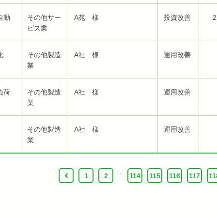
自動
その他サー
A苑 様
投資改善
2
ビス業
化
その他製造
A社 様
運用改善
業
負荷
その他製造
A社 様
運用改善
業
その他製造
A社 様
運用改善
業
...
‹
1
2
114
115
116
117
11