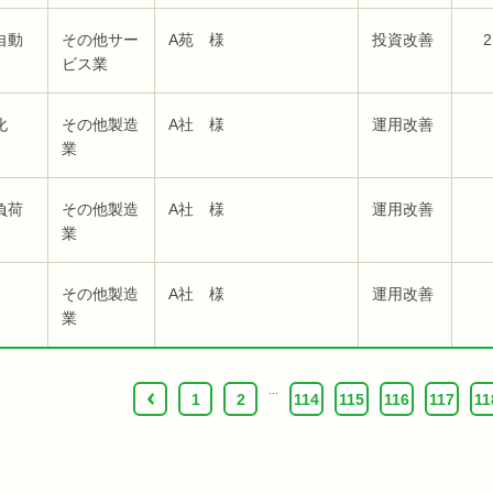
自動
その他サー
A苑 様
投資改善
2
ビス業
化
その他製造
A社 様
運用改善
業
負荷
その他製造
A社 様
運用改善
業
その他製造
A社 様
運用改善
業
...
‹
1
2
114
115
116
117
11