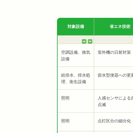
対象設備
省エネ技術
空調設備、換気
室外機の日射対策
設備
給排水、排水処
節水型便器への更
理、衛生設備
照明
人感センサによる
点滅
照明
点灯区分の細分化