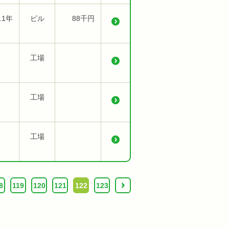
.1年
ビル
88千円
工場
工場
工場
8
119
120
121
122
123
›