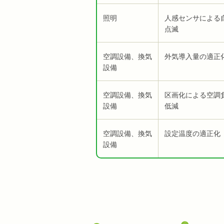
照明
人感センサによる
点滅
空調設備、換気
外気導入量の適正
設備
空調設備、換気
区画化による空調
設備
低減
空調設備、換気
設定温度の適正化
設備