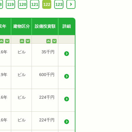
8
119
120
121
122
123
›
収年
建物区分
設備投資額
詳細
.6年
ビル
35千円
.9年
ビル
600千円
.6年
ビル
224千円
.6年
ビル
224千円