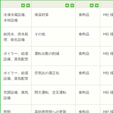
冷凍冷蔵設備、
保温対策
食料品
H社 
冷却設備
給排水、排水処
その他
食料品
H社 
理、衛生設備
ボイラー、給湯
運転台数の削減
食料品
H社 
設備、蒸気配管
ボイラー、給湯
空気比の適正化
食料品
H社 
設備、蒸気配管
空調設備、換気
間欠運転、交互運転
食料品
H社 
設備
照明
高効率照明への更新
食料品
H社 