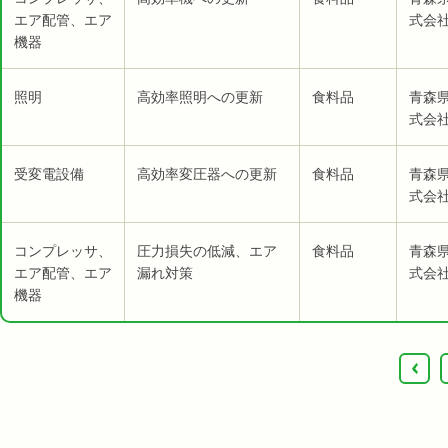
エア配管、エア
式会社
機器
照明
高効率照明への更新
食料品
青森
式会社
受変電設備
高効率変圧器への更新
食料品
青森
式会社
コンプレッサ、
圧力損失の低減、エア
食料品
青森
エア配管、エア
漏れ対策
式会社
機器
‹