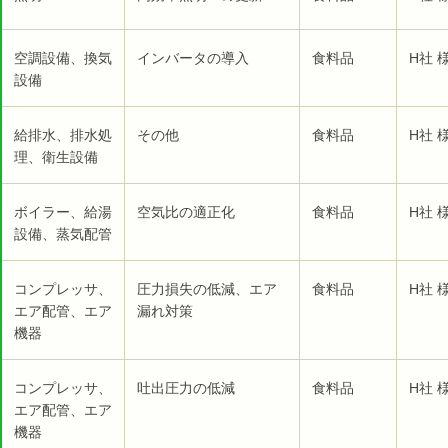
空調設備、換気
インバータの導入
食料品
H社 
設備
給排水、排水処
その他
食料品
H社 
理、衛生設備
ボイラー、給湯
空気比の適正化
食料品
H社 
設備、蒸気配管
コンプレッサ、
圧力損失の低減、エア
食料品
H社 
エア配管、エア
漏れ対策
機器
コンプレッサ、
吐出圧力の低減
食料品
H社 
エア配管、エア
機器