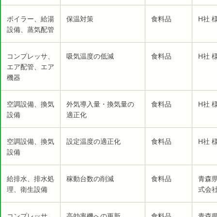
ボイラー、給湯
保温対策
食料品
H社 
設備、蒸気配管
コンプレッサ、
吸気温度の低減
食料品
H社 
エア配管、エア
機器
空調設備、換気
外気導入量・換気量の
食料品
H社 
設備
適正化
空調設備、換気
設定温度の適正化
食料品
H社 
設備
給排水、排水処
稼動台数の削減
食料品
青森
理、衛生設備
式会社
コンプレッサ、
高効率機への更新
食料品
青森