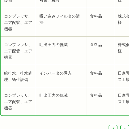
設備
対策、移設
様
コンプレッサ、
吸い込みフィルタの清
食料品
株式
エア配管、エア
掃
様
機器
コンプレッサ、
吐出圧力の低減
食料品
株式
エア配管、エア
様
機器
給排水、排水処
インバータの導入
食料品
日進
理、衛生設備
ス工場
コンプレッサ、
吐出圧力の低減
食料品
日進
エア配管、エア
ス工場
機器