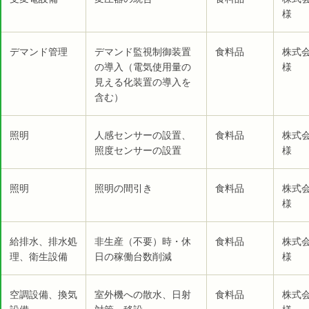
様
デマンド管理
デマンド監視制御装置
食料品
株式
の導入（電気使用量の
様
見える化装置の導入を
含む）
照明
人感センサーの設置、
食料品
株式
照度センサーの設置
様
照明
照明の間引き
食料品
株式
様
給排水、排水処
非生産（不要）時・休
食料品
株式
理、衛生設備
日の稼働台数削減
様
空調設備、換気
室外機への散水、日射
食料品
株式