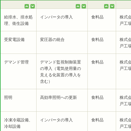
給排水、排水処
インバータの導入
食料品
株式
理、衛生設備
戸工場
受変電設備
変圧器の統合
食料品
株式
戸工場
デマンド管理
デマンド監視制御装置
食料品
株式
の導入（電気使用量の
戸工場
見える化装置の導入を
含む）
照明
高効率照明への更新
食料品
株式
戸工場
冷凍冷蔵設備、
インバータの導入
食料品
株式
冷却設備
戸工場