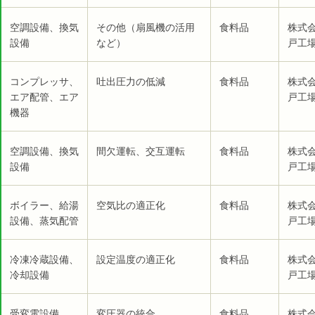
空調設備、換気
その他（扇風機の活用
食料品
株式
設備
など）
戸工場
コンプレッサ、
吐出圧力の低減
食料品
株式
エア配管、エア
戸工場
機器
空調設備、換気
間欠運転、交互運転
食料品
株式
設備
戸工場
ボイラー、給湯
空気比の適正化
食料品
株式
設備、蒸気配管
戸工場
冷凍冷蔵設備、
設定温度の適正化
食料品
株式
冷却設備
戸工場
受変電設備
変圧器の統合
食料品
株式