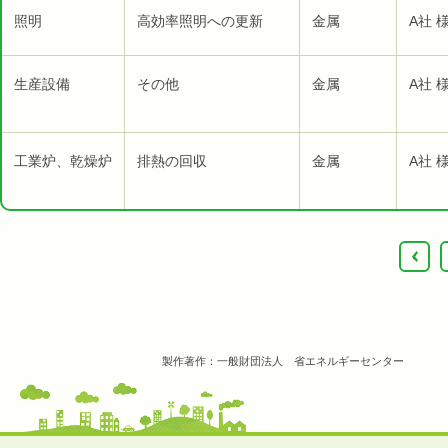
照明
高効率照明への更新
金属
A社 
生産設備
その他
金属
A社 
工業炉、乾燥炉
排熱の回収
金属
A社 
‹
製作著作：一般財団法人 省エネルギーセンター