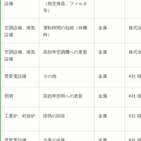
設備
（熱交換器、フィルタ
等）
空調設備、換気
運転時間の短縮（待機
金属
株式
設備
時）
空調設備、換気
高効率空調機への更新
金属
株式
設備
受変電設備
その他
金属
K社 
照明
高効率照明への更新
金属
K社 
工業炉、乾燥炉
排熱の回収
金属
K社 
受変電設備
力率の改善
金属
K社 