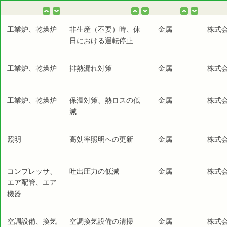
工業炉、乾燥炉
非生産（不要）時、休
金属
株式
日における運転停止
工業炉、乾燥炉
排熱漏れ対策
金属
株式
工業炉、乾燥炉
保温対策、熱ロスの低
金属
株式
減
照明
高効率照明への更新
金属
株式
コンプレッサ、
吐出圧力の低減
金属
株式
エア配管、エア
機器
空調設備、換気
空調換気設備の清掃
金属
株式