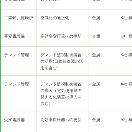
工業炉、乾燥炉
空気比の適正化
金属
K社 
受変電設備
高効率変圧器への更新
金属
K社 
デマンド管理
デマンド監視制御装置
金属
K社 
の活用(日負荷線図の活
用を含む）
デマンド管理
デマンド監視制御装置
金属
A社 
の導入（電気使用量の
見える化装置の導入を
含む）
受変電設備
高効率変圧器への更新
金属
A社 