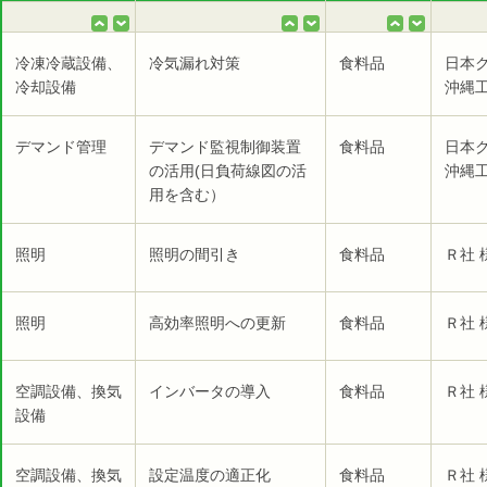
冷凍冷蔵設備、
冷気漏れ対策
食料品
日本
冷却設備
沖縄工
デマンド管理
デマンド監視制御装置
食料品
日本
の活用(日負荷線図の活
沖縄工
用を含む）
照明
照明の間引き
食料品
Ｒ社 
照明
高効率照明への更新
食料品
Ｒ社 
空調設備、換気
インバータの導入
食料品
Ｒ社 
設備
空調設備、換気
設定温度の適正化
食料品
Ｒ社 