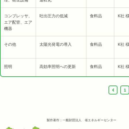
理、衛生設備
運転化
コンプレッサ、
吐出圧力の低減
食料品
K社 
エア配管、エア
機器
その他
太陽光発電の導入
食料品
K社 
照明
高効率照明への更新
食料品
K社 
‹
1
製作著作：一般財団法人 省エネルギーセンター