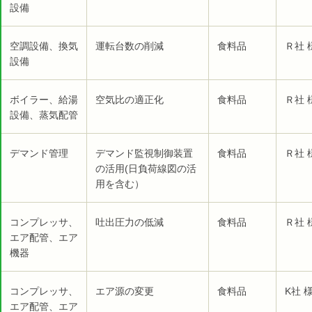
設備
空調設備、換気
運転台数の削減
食料品
Ｒ社 
設備
ボイラー、給湯
空気比の適正化
食料品
Ｒ社 
設備、蒸気配管
デマンド管理
デマンド監視制御装置
食料品
Ｒ社 
の活用(日負荷線図の活
用を含む）
コンプレッサ、
吐出圧力の低減
食料品
Ｒ社 
エア配管、エア
機器
コンプレッサ、
エア源の変更
食料品
K社 
エア配管、エア