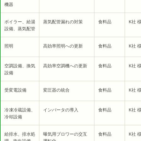
機器
ボイラー、給湯
蒸気配管漏れの対策
食料品
K社 
設備、蒸気配管
照明
高効率照明への更新
食料品
K社 
空調設備、換気
高効率空調機への更新
食料品
K社 
設備
受変電設備
変圧器の統合
食料品
K社 
冷凍冷蔵設備、
インバータの導入
食料品
K社 
冷却設備
給排水、排水処
曝気用ブロワーの交互
食料品
K社 