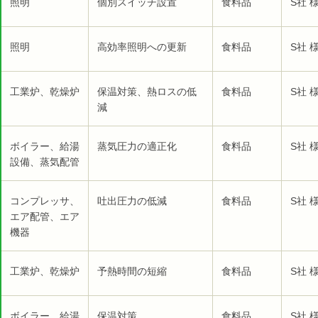
照明
個別スイッチ設置
食料品
S社 
照明
高効率照明への更新
食料品
S社 
工業炉、乾燥炉
保温対策、熱ロスの低
食料品
S社 
減
ボイラー、給湯
蒸気圧力の適正化
食料品
S社 
設備、蒸気配管
コンプレッサ、
吐出圧力の低減
食料品
S社 
エア配管、エア
機器
工業炉、乾燥炉
予熱時間の短縮
食料品
S社 
ボイラー、給湯
保温対策
食料品
S社 