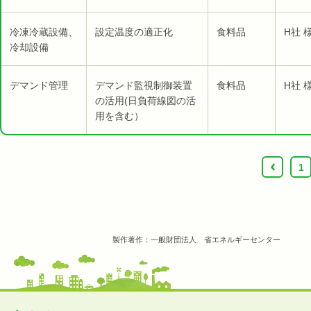
冷凍冷蔵設備、
設定温度の適正化
食料品
H社 
冷却設備
デマンド管理
デマンド監視制御装置
食料品
H社 
の活用(日負荷線図の活
用を含む）
‹
1
製作著作：一般財団法人 省エネルギーセンター