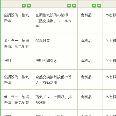
空調設備、換気
空調換気設備の清掃
食料品
Y社 
設備
（熱交換器、フィルタ
等）
ボイラー、給湯
保温対策
食料品
Y社 
設備、蒸気配管
照明
照明の間引き
食料品
Y社 
空調設備、換気
全熱交換換気設備の導
食料品
Y社 
設備
入、有効活用
ボイラー、給湯
蒸気ドレンの回収、排
食料品
Y社 
設備、蒸気配管
熱利用