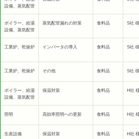
設備、蒸気配管
ボイラー、給湯
蒸気配管漏れの対策
食料品
S社 
設備、蒸気配管
工業炉、乾燥炉
インバータの導入
食料品
S社 
工業炉、乾燥炉
その他
食料品
S社 
ボイラー、給湯
保温対策
食料品
H社 
設備、蒸気配管
照明
高効率照明への更新
食料品
H社 
生産設備
保温対策
食料品
H社 