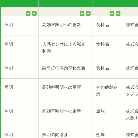
照明
高効率照明への更新
食料品
株式
照明
人感センサによる減光
食料品
株式
制御
照明
誘導灯の高効率化更新
食料品
株式
照明
高効率照明への更新
その他製造
株式
業
クノ
照明
高効率照明への更新
金属
株式
大阪工
照明
照明の間引き
金属
株式