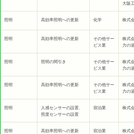
大阪工
照明
高効率照明への更新
化学
株式会
照明
高効率照明への更新
その他サー
株式
ビス業
力の湯
照明
照明の間引き
その他サー
株式
ビス業
力の湯
照明
高効率照明への更新
その他サー
株式
ビス業
力の湯
照明
人感センサーの設置、
宿泊業
株式
照度センサーの設置
照明
高効率照明への更新
宿泊業
株式