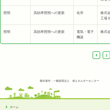
照明
高効率照明への更新
化学
株式
工場 
照明
高効率照明への更新
電気・電子
株式会
機器
‹
1
製作著作：一般財団法人 省エネルギーセンター
ホーム