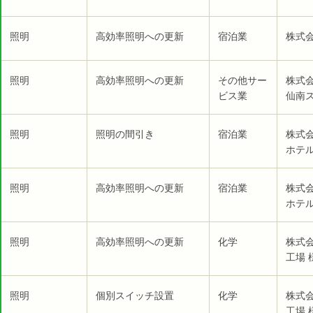
照明
高効率照明への更新
宿泊業
株式
照明
高効率照明への更新
その他サー
株式
ビス業
仙南ス
照明
照明の間引き
宿泊業
株式
ホテル
照明
高効率照明への更新
宿泊業
株式
ホテル
照明
高効率照明への更新
化学
株式
工場 
照明
個別スイッチ設置
化学
株式
工場 