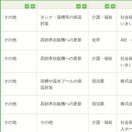
その他
タンク・湯槽等の保温
介護・福祉
社会
対策
いき
その他
高効率自販機への更新
化学
A社 
その他
高効率自販機への更新
介護・福祉
社会
いき
その他
浴槽や温水プールの保
宿泊業
株式
温対策
その他
高効率自販機への更新
宿泊業
株式
その他
その他
介護・福祉
社会
人ホー