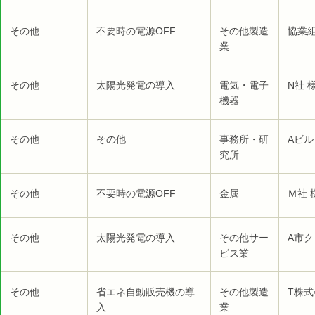
その他
不要時の電源OFF
その他製造
協業組
業
その他
太陽光発電の導入
電気・電子
N社 
機器
その他
その他
事務所・研
Aビル
究所
その他
不要時の電源OFF
金属
Ｍ社 
その他
太陽光発電の導入
その他サー
A市ク
ビス業
その他
省エネ自動販売機の導
その他製造
T株式
入
業