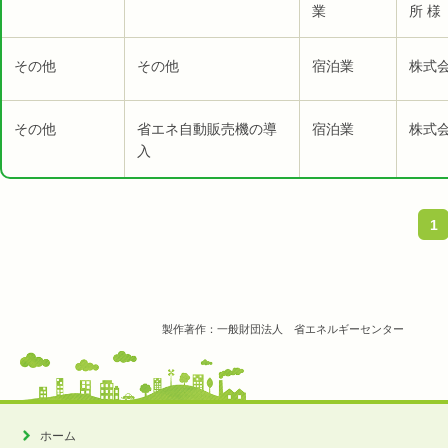
業
所 様
その他
その他
宿泊業
株式
その他
省エネ自動販売機の導
宿泊業
株式
入
1
製作著作：一般財団法人 省エネルギーセンター
ホーム